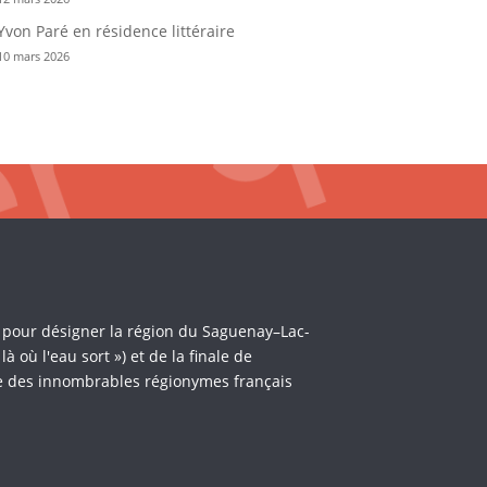
Yvon Paré en résidence littéraire
10 mars 2026
i pour désigner la région du Saguenay–Lac-
où l'eau sort ») et de la finale de
èle des innombrables régionymes français