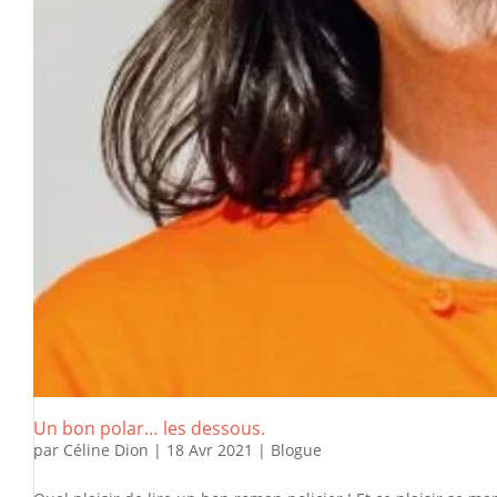
Un bon polar… les dessous.
par
Céline Dion
|
18 Avr 2021
|
Blogue