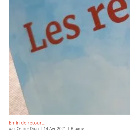
Enfin de retour…
par
Céline Dion
|
14 Avr 2021
|
Blogue