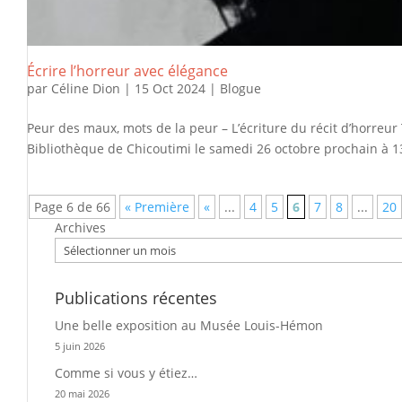
Écrire l’horreur avec élégance
par
Céline Dion
|
15 Oct 2024
|
Blogue
Peur des maux, mots de la peur – L’écriture du récit d’horreur T
Bibliothèque de Chicoutimi le samedi 26 octobre prochain à 13 
Page 6 de 66
« Première
«
...
4
5
6
7
8
...
20
Archives
Publications récentes
Une belle exposition au Musée Louis-Hémon
5 juin 2026
Comme si vous y étiez…
20 mai 2026