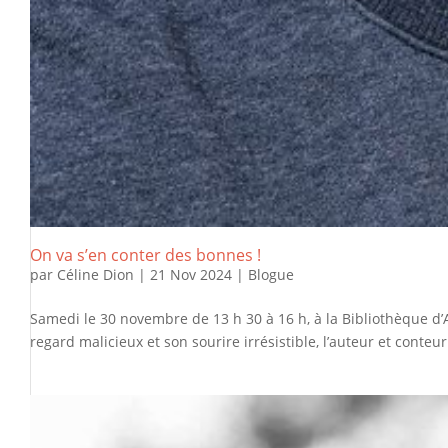
On va s’en conter des bonnes !
par
Céline Dion
|
21 Nov 2024
|
Blogue
Samedi le 30 novembre de 13 h 30 à 16 h, à la Bibliothèque d’Arv
regard malicieux et son sourire irrésistible, l’auteur et conteu