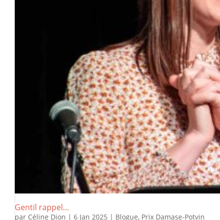
Gentil rappel…
par
Céline Dion
|
6 Jan 2025
|
Blogue
,
Prix Damase-Potvin