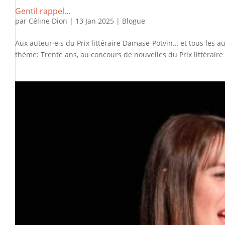
Gentil rappel…
par
Céline Dion
|
13 Jan 2025
|
Blogue
Aux auteur·e·s du Prix littéraire Damase-Potvin… et tous les a
thème: Trente ans, au concours de nouvelles du Prix littéraire