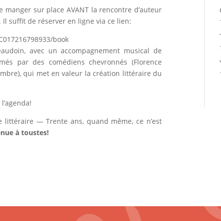
e de manger sur place AVANT la rencontre d’auteur
l suffit de réserver en ligne via ce lien:
QC017216798933/book
Beaudoin, avec un accompagnement musical de
rimés par des comédiens chevronnés (Florence
mbre), qui met en valeur la création littéraire du
 l’agenda!
 littéraire — Trente ans, quand même, ce n’est
nue à toustes!