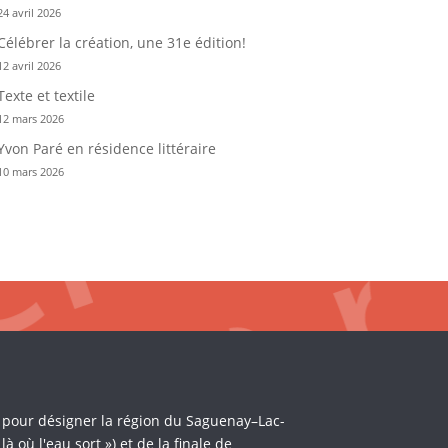
24 avril 2026
Célébrer la création, une 31e édition!
12 avril 2026
Texte et textile
12 mars 2026
Yvon Paré en résidence littéraire
10 mars 2026
i pour désigner la région du Saguenay–Lac-
où l'eau sort ») et de la finale de