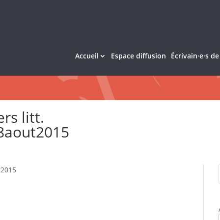
Accueil
Espace diffusion
Écrivain·e·s d
rs litt.
8aout2015
t2015