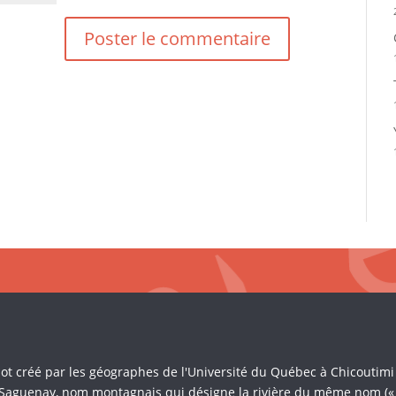
Mot créé par les géographes de l'Université du Québec à Chicoutim
 Saguenay, nom montagnais qui désigne la rivière du même nom (« là 