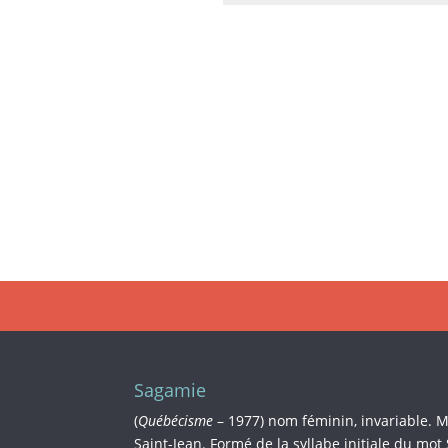
Sagamie
(
Québécisme
– 1977) nom féminin, invariable. 
Saint-Jean. Formé de la syllabe initiale du mot