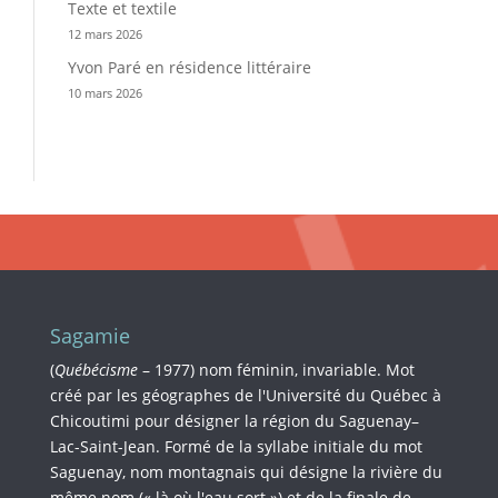
Texte et textile
12 mars 2026
Yvon Paré en résidence littéraire
10 mars 2026
Sagamie
(
Québécisme
– 1977) nom féminin, invariable. Mot
créé par les géographes de l'Université du Québec à
Chicoutimi pour désigner la région du Saguenay–
Lac-Saint-Jean. Formé de la syllabe initiale du mot
Saguenay, nom montagnais qui désigne la rivière du
même nom (« là où l'eau sort ») et de la finale de