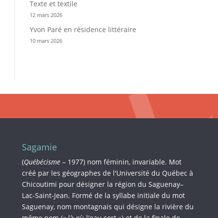
Texte et textile
12 mars 2026
Yvon Paré en résidence littéraire
10 mars 2026
Sagamie
(
Québécisme
– 1977) nom féminin, invariable. Mot
créé par les géographes de l'Université du Québec à
Chicoutimi pour désigner la région du Saguenay–
Lac-Saint-Jean. Formé de la syllabe initiale du mot
Saguenay, nom montagnais qui désigne la rivière du
même nom (« là où l'eau sort ») et de la finale de