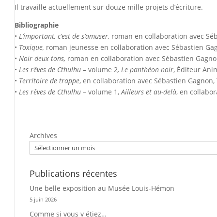
Il travaille actuellement sur douze mille projets d’écriture.
Bibliographie
•
L’important, c’est de s’amuser,
roman en collaboration avec Sé
•
Toxique,
roman jeunesse en collaboration avec Sébastien Ga
•
Noir deux tons,
roman en collaboration avec Sébastien Gagn
•
Les rêves de Cthulhu
–
volume 2
, Le panthéon noir
, Éditeur
Anim
•
Territoire de trappe
, en collaboration avec Sébastien Gagnon, T
•
Les rêves de Cthulhu
–
volume 1,
Ailleurs et au-delà
, en collabo
Archives
Publications récentes
Une belle exposition au Musée Louis-Hémon
5 juin 2026
Comme si vous y étiez…