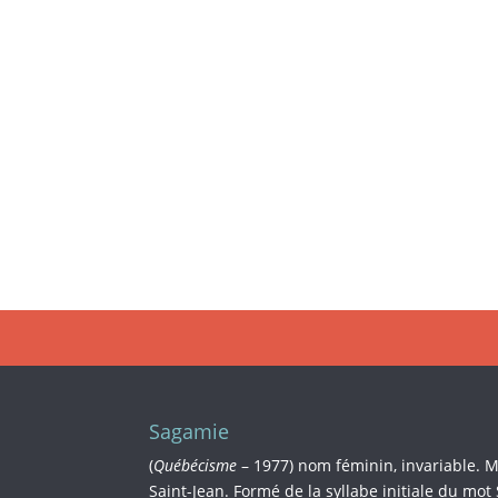
Sagamie
(
Québécisme
– 1977) nom féminin, invariable. 
Saint-Jean. Formé de la syllabe initiale du mot