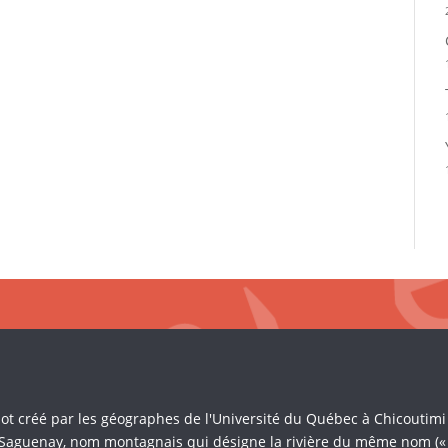
Mot créé par les géographes de l'Université du Québec à Chicoutim
 Saguenay, nom montagnais qui désigne la rivière du même nom (« là 