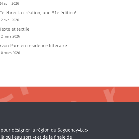
24 avril 2026
Célébrer la création, une 31e édition!
12 avril 2026
Texte et textile
12 mars 2026
Yvon Paré en résidence littéraire
10 mars 2026
i pour désigner la région du Saguenay–Lac-
où l'eau sort ») et de la finale de