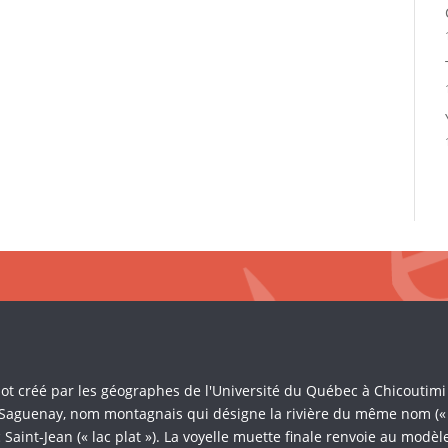
Mot créé par les géographes de l'Université du Québec à Chicoutim
 Saguenay, nom montagnais qui désigne la rivière du même nom (« là 
Saint-Jean (« lac plat »). La voyelle muette finale renvoie au mod