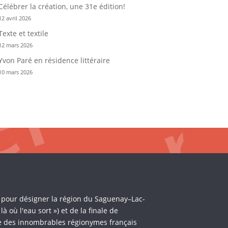
Célébrer la création, une 31e édition!
12 avril 2026
Texte et textile
12 mars 2026
Yvon Paré en résidence littéraire
10 mars 2026
i pour désigner la région du Saguenay–Lac-
où l'eau sort ») et de la finale de
èle des innombrables régionymes français