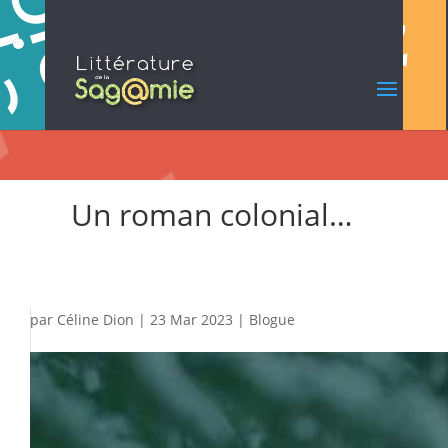
Un roman colonial…
par
Céline Dion
|
23 Mar 2023
|
Blogue