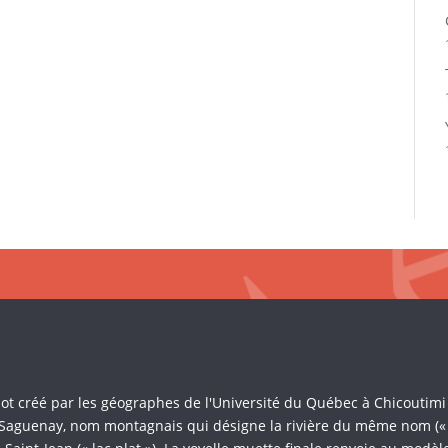
Mot créé par les géographes de l'Université du Québec à Chicoutim
 Saguenay, nom montagnais qui désigne la rivière du même nom (« là 