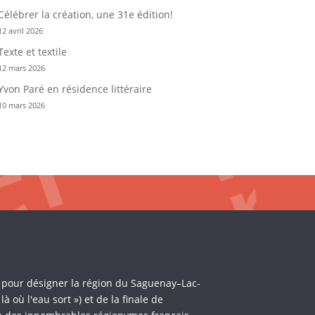
Célébrer la création, une 31e édition!
12 avril 2026
Texte et textile
12 mars 2026
Yvon Paré en résidence littéraire
10 mars 2026
i pour désigner la région du Saguenay–Lac-
où l'eau sort ») et de la finale de