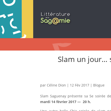
Slam un jour… 
par
Céline Dion
|
12 Fév 2017
|
Blogue
Slam Saguenay présente sa 5e soirée de 
mardi 14 février 2017 — 20 h.
Une autre belle Chic soirée de slam poé