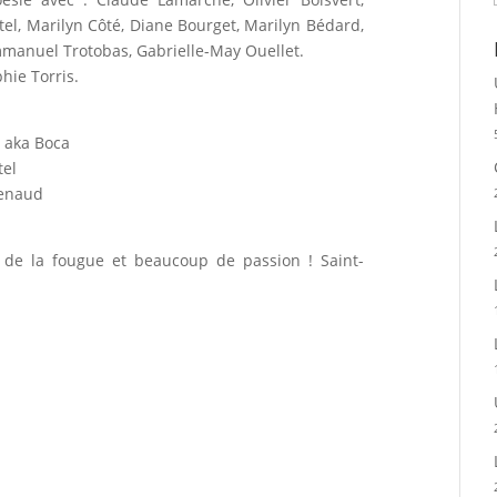
tel, Marilyn Côté, Diane Bourget, Marilyn Bédard,
mmanuel Trotobas, Gabrielle-May Ouellet.
hie Torris.
u aka Boca
tel
Renaud
 de la fougue et beaucoup de passion ! Saint-