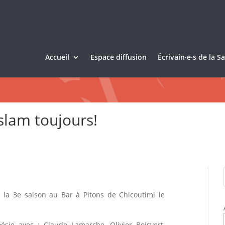
Accueil
Espace diffusion
Écrivain·e·s de la 
slam toujours!
la 3e saison au Bar à Pitons de Chicoutimi le
sie avec : Claude Lamarche, Olivier Boisvert,