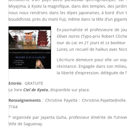
Miyajima, à Kyoto la magnifique, dans des temples, des jardin
nous nous rendrons dans les Alpes japonaises, à bord d’un t
bouddhiste, près du mont Fuji, même dans la tête d’un gigant
Ex-journaliste et professeure de j
Olives noires
(Typo-prix Robert Clich
tour du Lac en 21 jours
et
Le bonheur 
Lune), un recueil de haïkus avec Nic
L’écriture demeure pour elle un voy
résistance. Engagée dans son milieu
la liberté d’expression, déléguée de 
Entrée
: GRATUITE
Le livre
Ciel de Kyoto,
disponible sur place.
Renseignements
: Christine Payette :
Christine.Payette@ville
7164
* organisée par Jayanta Guha, professeur émérite de l’Unive
Ville de Saguenay.