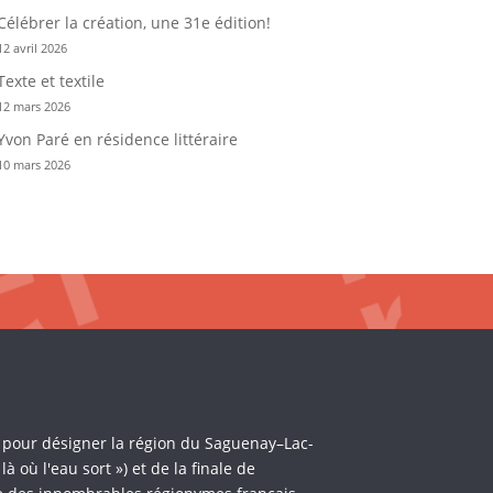
Célébrer la création, une 31e édition!
12 avril 2026
Texte et textile
12 mars 2026
Yvon Paré en résidence littéraire
10 mars 2026
i pour désigner la région du Saguenay–Lac-
où l'eau sort ») et de la finale de