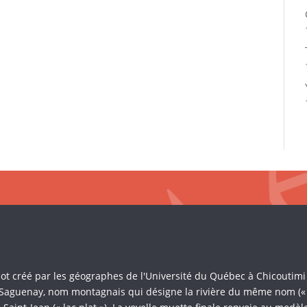
Mot créé par les géographes de l'Université du Québec à Chicoutim
 Saguenay, nom montagnais qui désigne la rivière du même nom (« là 