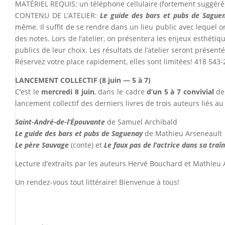
MATÉRIEL REQUIS: un téléphone cellulaire (fortement suggéré
CONTENU DE L’ATELIER:
Le guide des bars et pubs de Sague
même. Il suffit de se rendre dans un lieu public avec lequel 
des notes. Lors de l’atelier, on présentera les enjeux esthétiq
publics de leur choix. Les résultats de l’atelier seront présen
Réservez votre place rapidement, elles sont limitées! 418 543
LANCEMENT COLLECTIF (8 juin — 5 à 7)
C’est le
mercredi 8 juin
, dans le cadre
d’un 5 à 7 convivial
de 
lancement collectif des derniers livres de trois auteurs liés au
Saint-André-de-l’Épouvante
de Samuel Archibald
Le guide des bars et pubs de Saguenay
de Mathieu Arseneault
Le père Sauvage
(conte) et
Le faux pas de l’actrice dans sa traî
Lecture d’extraits par les auteurs Hervé Bouchard et Mathieu Ar
Un rendez-vous tout littéraire! Bienvenue à tous!