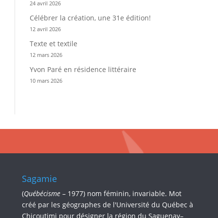
24 avril 2026
Célébrer la création, une 31e édition!
12 avril 2026
Texte et textile
12 mars 2026
Yvon Paré en résidence littéraire
10 mars 2026
Sagamie
(
Québécisme
– 1977) nom féminin, invariable. Mot
créé par les géographes de l'Université du Québec à
Chicoutimi pour désigner la région du Saguenay–