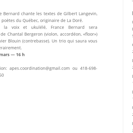
ce Bernard chante les textes de Gilbert Langevin,
 poètes du Québec, originaire de La Doré.
 la voix et ukulélé, France Bernard sera
e Chantal Bergeron (violon, accordéon, «floor»)
ier Blouin (contrebasse). Un trio qui saura vous
érairement.
mars — 16 h
ion: apes.coordination@gmail.co
m ou 418-698-
50