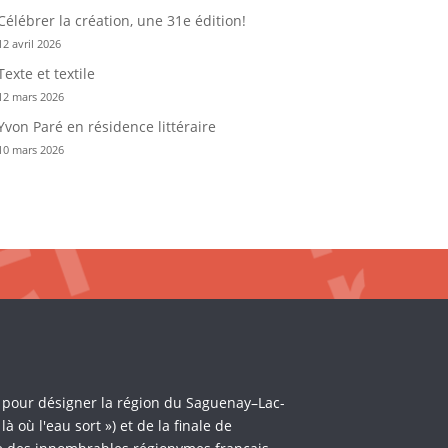
Célébrer la création, une 31e édition!
12 avril 2026
Texte et textile
12 mars 2026
Yvon Paré en résidence littéraire
10 mars 2026
i pour désigner la région du Saguenay–Lac-
où l'eau sort ») et de la finale de