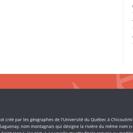
Mot créé par les géographes de l'Université du Québec à Chicoutim
 Saguenay, nom montagnais qui désigne la rivière du même nom (« là 