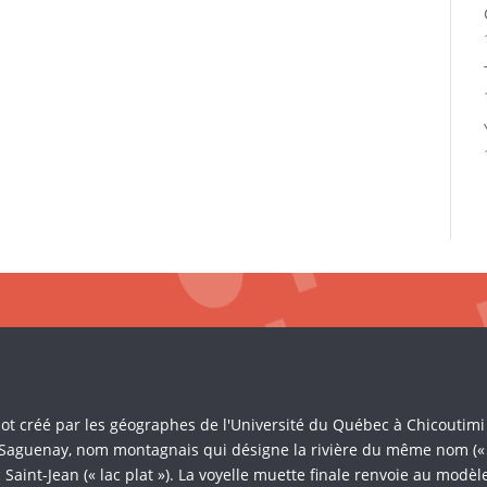
Mot créé par les géographes de l'Université du Québec à Chicoutim
 Saguenay, nom montagnais qui désigne la rivière du même nom (« là 
Saint-Jean (« lac plat »). La voyelle muette finale renvoie au mod