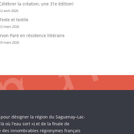
Célébrer la création, une 31e édition!
12 avril 2026
Texte et textile
12 mars 2026
Yvon Paré en résidence littéraire
10 mars 2026
i pour désigner la région du Saguenay–Lac-
où l'eau sort ») et de la finale de
èle des innombrables régionymes français