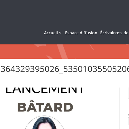
Accueil
Espace diffusion
Écrivain·e·s d
8364329395026_5350103550520