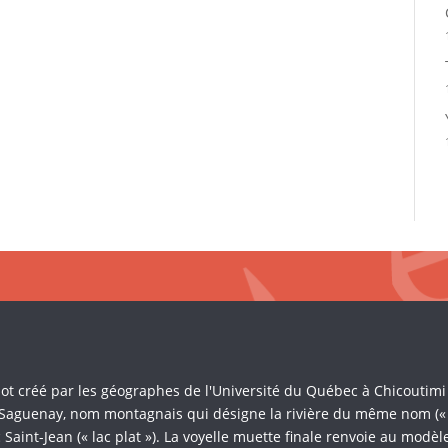
Mot créé par les géographes de l'Université du Québec à Chicoutim
 Saguenay, nom montagnais qui désigne la rivière du même nom (« là 
Saint-Jean (« lac plat »). La voyelle muette finale renvoie au mod