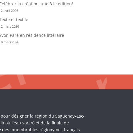
Célébrer la création, une 31e édition!
12 avril 2026
Texte et textile
12 mars 2026
Yvon Paré en résidence littéraire
10 mars 2026
i pour désigner la région du Saguenay–Lac-
où l'eau sort ») et de la finale de
èle des innombrables régionymes français