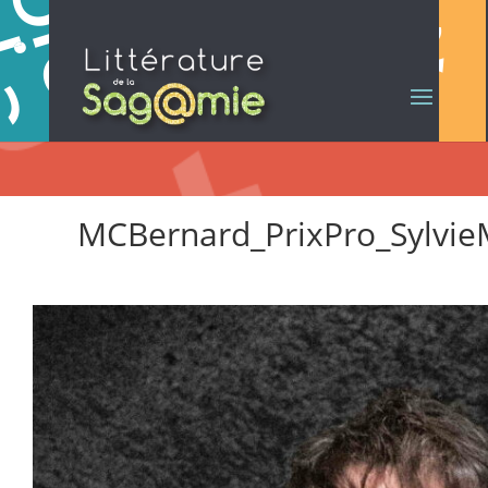
MCBernard_PrixPro_Sylvi