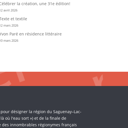
Célébrer la création, une 31e édition!
12 avril 2026
Texte et textile
12 mars 2026
Yvon Paré en résidence littéraire
10 mars 2026
i pour désigner la région du Saguenay–Lac-
où l'eau sort ») et de la finale de
èle des innombrables régionymes français