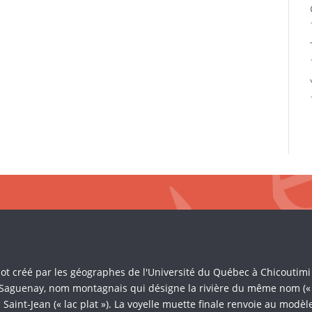
Mot créé par les géographes de l'Université du Québec à Chicoutim
 Saguenay, nom montagnais qui désigne la rivière du même nom (« là 
Saint-Jean (« lac plat »). La voyelle muette finale renvoie au mod