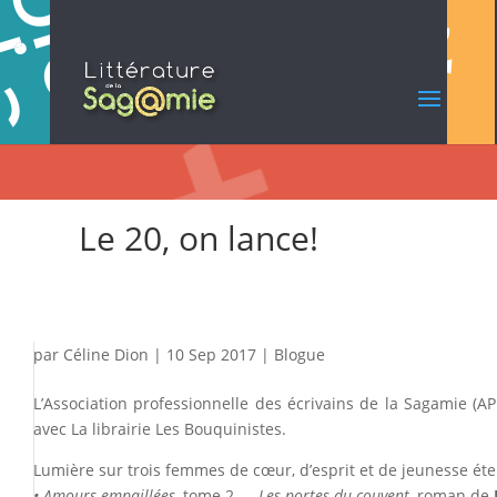
Le 20, on lance!
par
Céline Dion
|
10 Sep 2017
|
Blogue
L’Association professionnelle des écrivains de la Sagamie (AP
avec La librairie Les Bouquinistes.
Lumière sur trois femmes de cœur, d’esprit et de jeunesse ét
• Amours empaillées
, tome 2 —
Les portes du couvent,
roman de