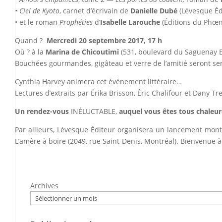
• Ciel de Kyoto
, carnet d’écrivain de
Danielle Dubé
(Lévesque Éd
• et le roman
Prophéties
d’
Isabelle Larouche
(Éditions du Phœn
Quand ?
Mercredi 20 septembre 2017, 17 h
Où ? à la
Marina de Chicoutimi
(531, boulevard du Saguenay E
Bouchées gourmandes, gigâteau et verre de l’amitié seront ser
Cynthia Harvey animera cet événement littéraire…
Lectures d’extraits par Érika Brisson, Éric Chalifour et Dany T
Un rendez-vous
INÉLUCTABLE,
auquel
vous êtes tous chaleu
Par ailleurs, Lévesque Éditeur organisera un lancement mon
L’amère à boire (2049, rue Saint-Denis, Montréal). Bienvenue à
Archives