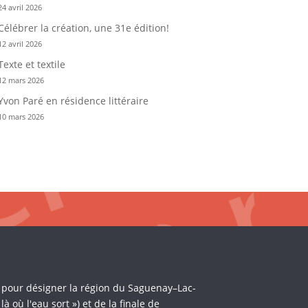
24 avril 2026
Célébrer la création, une 31e édition!
12 avril 2026
Texte et textile
12 mars 2026
Yvon Paré en résidence littéraire
10 mars 2026
i pour désigner la région du Saguenay–Lac-
où l'eau sort ») et de la finale de