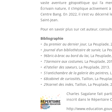
vaste aventure géopoétique qui l’a m
Écrivain nature, il s’implique activement 
Centre Bang. En 2022, il s’est vu décerné 
Saint-Jean.
Pour en savoir plus sur cet auteur, consulte
Bibliographie
• Du premier au dernier jour,
La Peuplade, 
• Journal d’un bibliothécaire de survie,
La Pe
• 96bric-à-brac au bord du lac,
La Peuplade,
• 73armoire aux costumes,
La Peuplade, 20
• 47atelier des saveurs
, La Peuplade, 2013.
• 51antichambre de la galerie des peintres
, 
• 68cabinet de curiosités
, Taillon, La Peupla
• 29carnet des indes
, Taillon, La Peuplade, 
Charles Sagalane fait pa
inscrit dans le Répertoire 
http://www.education.gouv.