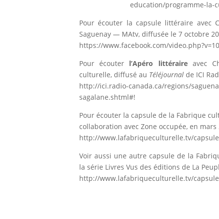
education/programme-la-cu
Pour écouter la capsule littéraire avec 
Saguenay — MAtv, diffusée le 7 octobre 201
https://www.facebook.com/video.php?v=
Pour écouter
l’Apéro littéraire
avec Cha
culturelle, diffusé au
Téléjournal
de ICI Rad
http://ici.radio-canada.ca/regions/saguen
sagalane.shtml#!
Pour écouter la capsule de la Fabrique cu
collaboration avec Zone occupée, en mars 2
http://www.lafabriqueculturelle.tv/capsul
Voir aussi une autre capsule de la Fabriq
la série Livres Vus des éditions de La Peup
http://www.lafabriqueculturelle.tv/capsule