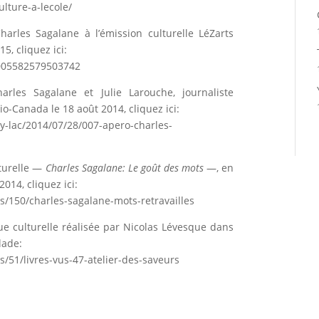
lture-a-lecole/
Charles Sagalane à l’émission culturelle LéZarts
5, cliquez ici:
1005582579503742
rles Sagalane et Julie Larouche, journaliste
io-Canada le 18 août 2014, cliquez ici:
ay-lac/2014/07/28/007-apero-charles-
lturelle —
Charles Sagalane: Le goût des mots
—, en
014, cliquez ici:
es/150/charles-sagalane-mots-retravailles
ue culturelle réalisée par Nicolas Lévesque dans
lade:
s/51/livres-vus-47-atelier-des-saveurs