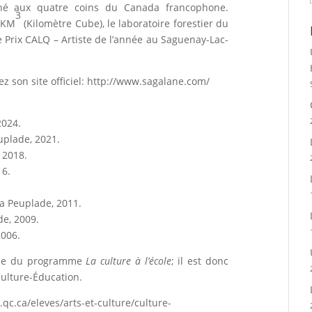
ené aux quatre coins du Canada francophone.
3
à KM
(Kilomètre Cube), le laboratoire forestier du
le Prix CALQ – Artiste de l’année au Saguenay-Lac-
z son site officiel:
http://www.sagalane.com/
2024.
uplade, 2021.
 2018.
16.
La Peuplade, 2011.
de, 2009.
2006.
rtie du programme
La culture à l’école
; il est donc
Culture-Éducation.
qc.ca/eleves/arts-et-culture/culture-