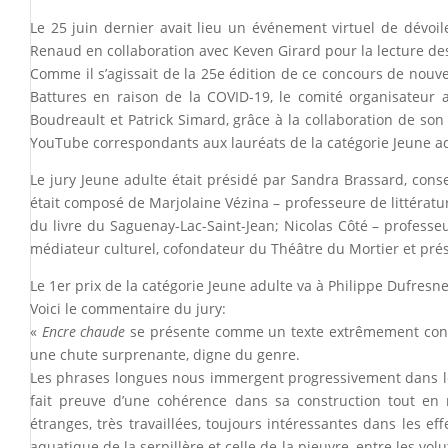
Le 25 juin dernier avait lieu un événement virtuel de dévoi
Renaud en collaboration avec Keven Girard pour la lecture de
Comme il s’agissait de la 25e édition de ce concours de nouvel
Battures en raison de la COVID-19, le comité organisateur a
Boudreault et Patrick Simard, grâce à la collaboration de son
YouTube correspondants aux lauréats de la catégorie Jeune ad
Le jury Jeune adulte était présidé par Sandra Brassard, con
était composé de Marjolaine Vézina – professeure de littératu
du livre du Saguenay-Lac-Saint-Jean; Nicolas Côté – professe
médiateur culturel, cofondateur du Théâtre du Mortier et prés
Le 1er prix de la catégorie Jeune adulte va à Philippe Dufresn
Voici le commentaire du jury:
«
Encre chaude
se présente comme un texte extrêmement constr
une chute surprenante, digne du genre.
Les phrases longues nous immergent progressivement dans les
fait preuve d’une cohérence dans sa construction tout en
étranges, très travaillées, toujours intéressantes dans les ef
aquatique de la serpillère et celle de la pieuvre, entre les vo