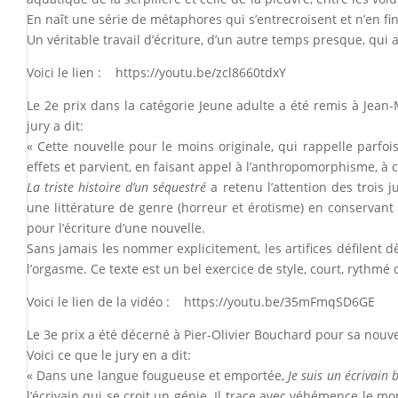
En naît une série de métaphores qui s’entrecroisent et n’en fin
Un véritable travail d’écriture, d’un autre temps presque, qui a 
Voici le lien :
https://youtu.be/zcl8660tdxY
Le 2e prix dans la catégorie Jeune adulte a été remis à Jean
jury a dit:
« Cette nouvelle pour le moins originale, qui rappelle parfo
effets et parvient, en faisant appel à l’anthropomorphisme, à 
La triste histoire d’un séquestré
a retenu l’attention des trois j
une littérature de genre (horreur et érotisme) en conservant 
pour l’écriture d’une nouvelle.
Sans jamais les nommer explicitement, les artifices défilent d
l’orgasme. Ce texte est un bel exercice de style, court, rythmé q
Voici le lien de la vidéo :
https://youtu.be/35mFmqSD6GE
Le 3e prix a été décerné à Pier-Olivier Bouchard pour sa nouve
Voici ce que le jury en a dit:
« Dans une langue fougueuse et emportée,
Je suis un écrivain 
l’écrivain qui se croit un génie. Il trace avec véhémence le mo