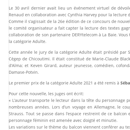
Le 30 avril dernier avait lieu un événement virtuel de dévo
Renaud en collaboration avec Cynthia Harvey pour la lecture 
Comme il s’agissait de la 26e édition de ce concours de nouvell
le comité organisateur a fait capter la lecture des textes ga
collaboration de son partenaire DERYtelecom à La Baie. Vous 
la catégorie Adulte.
Cette année le jury de la catégorie Adulte était présidé pa
Cégep de Chicoutimi. Il était constitué de Marie-Claude Black
d’Alma; et Keven Girard, auteur jeunesse, comédien, cofonda
Damase-Potvin.
Le premier prix de la catégorie Adulte 2021 a été remis à
Séba
Pour cette nouvelle, les juges ont écrit:
« L’auteur transporte le lecteur dans la tête du personnage p
nombreuses années. Lors d’un voyage en Allemagne, le coup
Strauss. Tout se passe dans l’espace restreint de ce balcon e
personnage féminin est amenée avec doigté et minutie.
Les variations sur le thème du balcon viennent conférer au tex