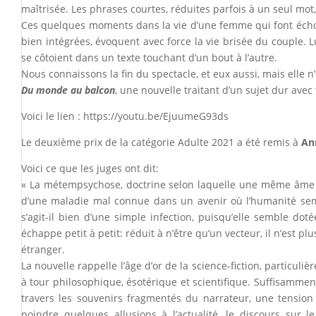
maîtrisée. Les phrases courtes, réduites parfois à un seul mo
Ces quelques moments dans la vie d’une femme qui font écho à 
bien intégrées, évoquent avec force la vie brisée du couple. Lu
se côtoient dans un texte touchant d’un bout à l’autre.
Nous connaissons la fin du spectacle, et eux aussi, mais elle 
Du monde au balcon
, une nouvelle traitant d’un sujet dur avec
Voici le lien :
https://youtu.be/EjuumeG93ds
Le deuxième prix de la catégorie Adulte 2021 a été remis à
An
Voici ce que les juges ont dit:
« La métempsychose, doctrine selon laquelle une même âme peu
d’une maladie mal connue dans un avenir où l’humanité sembl
s’agit-il bien d’une simple infection, puisqu’elle semble do
échappe petit à petit: réduit à n’être qu’un vecteur, il n’est p
étranger.
La nouvelle rappelle l’âge d’or de la science-fiction, particuli
à tour philosophique, ésotérique et scientifique. Suffisammen
travers les souvenirs fragmentés du narrateur, une tension c
poindre quelques allusions à l’actualité, le discours sur