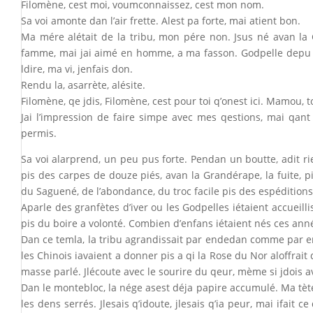
Filomène, cest moi, voumconnaissez, cest mon nom.
Sa voi amonte dan l’air frette. Alest pa forte, mai atient bon.
Ma mére alétait de la tribu, mon pére non. Jsus né avan la G
famme, mai jai aimé en homme, a ma fasson. Godpelle depu le pr
ldire, ma vi, jenfais don.
Rendu la, asarrète, alésite.
Filomène, qe jdis, Filomène, cest pour toi q’onest ici. Mamou, 
Jai l’impression de faire simpe avec mes qestions, mai qant 
permis.
Sa voi alarprend, un peu pus forte. Pendan un boutte, adit ri
pis des carpes de douze piés, avan la Grandérape, la fuite, pis
du Saguené, de l’abondance, du troc facile pis des espéditions
Aparle des granfètes d’iver ou les Godpelles iétaient accueil
pis du boire a volonté. Combien d’enfans iétaient nés ces annésl
Dan ce temla, la tribu agrandissait par endedan comme par en
les Chinois iavaient a donner pis a qi la Rose du Nor aloffrait 
masse parlé. Jlécoute avec le sourire du qeur, mème si jdois av
Dan le montebloc, la nége asest déja papire accumulé. Ma tète
les dens serrés. Jlesais q’idoute, jlesais q’ia peur, mai ifait 