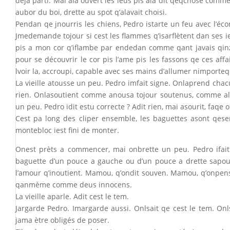
déja parti. Mai ala ouvert les ieus pis ala dit qeqchose comme 
aubor du boi, drette au spot q’alavait choisi.
Pendan qe jnourris les chiens, Pedro istarte un feu avec l’écor
Jmedemande tojour si cest les flammes q’isarflètent dan ses ieu
pis a mon cor q’iflambe par endedan comme qant javais qinze 
pour se découvrir le cor pis l’ame pis les fassons qe ces aff
lvoir la, accroupi, capable avec ses mains d’allumer nimporteqo
La vieille atousse un peu. Pedro imfait signe. Onlaprend chac
rien. Onlasoutient comme anousa tojour soutenus, comme ala 
un peu. Pedro idit estu correcte ? Adit rien, mai asourit, faqe
Cest pa long des cliper ensemble, les baguettes asont qese
montebloc iest fini de monter.
Onest prèts a commencer, mai onbrette un peu. Pedro ifait 
baguette d’un pouce a gauche ou d’un pouce a drette sapouva
l’amour q’inoutient. Mamou, q’ondit souven. Mamou, q’onpense
qanmème comme deus innocens.
La vieille aparle. Adit cest le tem.
Jargarde Pedro. Imargarde aussi. Onlsait qe cest le tem. On
jama ètre obligés de poser.