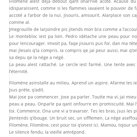
Filomène alest déja debout qant onarrive acoté. Acause du f
idisparaissent, comme si les flammes iavaient le pouvoir de fai
accoté a l’arbor de la nui. Jisouris, amsourit. Alarplace son 
comme al.
Jmegrouille de larjoindre pis jitends mon bra comme a l’accout
Le montebloc iest pa loin. Pedro idétache une peau pour noula
pour lencourager. Imvoit pa, faqe jisouris pus for, dan ma tète
mai jlesais q’ia compris. Ia compris qe jai peur aussi, mai q’o
sa depu qe la nége a négé.
La peau alest rattaché. Le cercle iest farmé. Une tente ave
l’éternité.
Filomène asinstalle au milieu. Aprend un aspire. Afarme les ie
Jsus prète, q’adit.
Mai jose pa commencer. Jose pa parler. Toutte ma vi, jai mieu a
peau a peau. Onparle pa qant onfourre en promiscuité. Mai l’h
toi. Commence. Ona une vi a travarser. Tes les bras, jsus les p
Jlentends q’ibouge. Un bruit sec, un sifflemen. La nége aseffou
Filomène, Filomène, cest pour toi q’onest ici. Mamou, tojour un
Le silence fendu, la vieille amrépond.