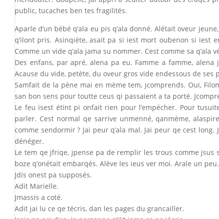
public, tucaches ben tes fragilités.
Aparle d’un bébé q’ala eu pis q’ala donné. Alétait oveur jeune
q’ilont pris. Asinqiète, asait pa si iest mort oubenon si iest 
Comme un vide q’ala jama su nommer. Cest comme sa q’ala vécu
Des enfans, par apré, alena pa eu. Famme a famme, alena ja
Acause du vide, petète, du oveur gros vide endessous de ses pi
Samfait de la pène mai en mème tem, jcomprends. Oui, Filom
san bon sens pour toutte ceus qi passaient a ta porté. Jcompre
Le feu isest étint pi onfait rien pour l’empécher. Pour tusui
parler. Cest normal qe sarrive unmenné, qanmème, alaspire 
comme sendormir ? Jai peur q’ala mal. Jai peur qe cest long. J
dénéger.
Le tem qe jfriqe, jpense pa de remplir les trous comme jsus su
boze q’onétait embarqés. Alève les ieus ver moi. Arale un pe
Jdis onest pa supposés.
Adit Marielle.
Jmassis a coté.
Adit jai lu ce qe técris, dan les pages du grancailler.