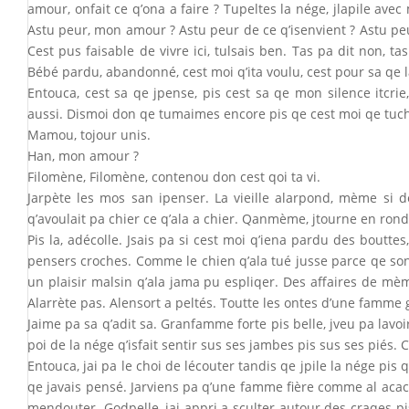
amour, onfait ce q’ona a faire ? Tupeltes la nége, jlapile 
Astu peur, mon amour ? Astu peur de ce q’isenvient ? Astu peu
Cest pus faisable de vivre ici, tulsais ben. Tas pa dit non, t
Bébé pardu, abandonné, cest moi q’ita voulu, cest pour sa qe l
Entouca, cest sa qe jpense, pis cest sa qe mon silence itcrie
aussi. Dismoi don qe tumaimes encore pis qe cest moi qe tuch
Mamou, tojour unis.
Han, mon amour ?
Filomène, Filomène, contenou don cest qoi ta vi.
Jarpète les mos san ipenser. La vieille alarpond, mème si 
q’avoulait pa chier ce q’ala a chier. Qanmème, jtourne en ron
Pis la, adécolle. Jsais pa si cest moi q’iena pardu des boutt
pensers croches. Comme le chien q’ala tué jusse parce qe son ma
un plaisir malsin q’ala jama pu espliqer. Des affaires de mème,
Alarrète pas. Alensort a peltés. Toutte les ontes d’une famme 
Jaime pa sa q’adit sa. Granfamme forte pis belle, jveu pa lavoi
poi de la nége q’isfait sentir sus ses jambes pis sus ses piés. 
Entouca, jai pa le choi de lécouter tandis qe jpile la nége pis q
qe javais pensé. Jarviens pa q’une famme fière comme al acach
mendouter. Godpelle, jai appri a sculter autour des craqes p