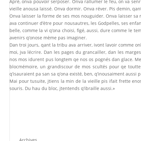
Apré, onva pouvoir serposer. Onva rallumer le feu, on va senr
vieille anousa laissé. Onva dormir. Onva réver. Pis demin, qant
Onva laisser la forme de ses mos nouguider. Onva laisser sa m
ava continuer d’ètre pour nousautres, les Godpelles, ses enfans
belle, comme la vi q’ona choisi, figé, aussi, dure comme le 
avenirs q’onose mème pas imaginer.
Dan troi jours, qant la tribu ava arriver, ivont lavoir comme onl
moi, jva lécrire. Dan les pages du grancailler, dan les marge
nos mos idurent pus longtem qe nos os pognés dan glace. Mes
blocmémoire, un grandiscour de mos scultés pour qe toutte c
q’isauraient pa san sa q’ona existé, ben, q’inousaiment aussi 
Mai pour tusuite, jtiens la min de la vieille pis ifait frette e
souris. Du hau du bloc, jtentends q’ibraille aussi.»
Archives