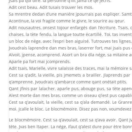
Jsais pa qoi dire. Ia personne q’ilit jama ce qe jécris.
Adit cest beau. Adit tusais trouver les mos.
Sa mrentre dedan d’une maniére jpourrais pas espliqer. Sam
Acontinue, la voi fragile comme le givre, le sourire au qeur.
Adit nousautres, onsest tojour enfargés dan l’écriture. Tsais, c
chaises, la tète fendu, la langue toutte écartillé. Toi, tas in
un bloc de nége, avec l’espri ben aiguisé. Tutrouves tes lignes,
Jvoudrais laprendre dan mes bras, laserrer fort, mai jsais pus
Alvoit, jpense, acomprend. Asort un bra dla nége, sa mitaine a
Aparle pa fort mai jcomprends.
Adit tsais, Marielle, vivre salaisse des traces, mai la mémoire 
Cest sa q’adit, la vieille, pis jmemets a brailler. Jlaprends pa
q’amprenne. Jvoudrais q’ambarce comme qant onétait ptits.
Qant jfinis par lalacher, aparle pus, abouge pus, sa tète apenc
Alest morte dan mes bras, comme un oiseau q’iest pus capable
Cest sa q’avoulait, la vieille, cest sa q’ala demandé. Le Gran
moi. Jcalle le bloc. Le blocmémoire. Disez pas non, voumdevez 
Le blocmémoire. Cest sa q’avoulait, cest sa q’ava avoir. Qant
tète. Jvas ben ltaper. La nége, ifaut q’alest dure pour ètre bonn