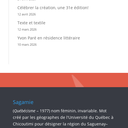
Célébrer la création, une 31e édition!
12 avril 2026
Texte et textile
12 mars 2026
Yvon Paré en résidence littéraire
10 mars 2026
Sagamie
(
Québécisme
– 1977) nom féminin, invariable. Mot
créé par les géographes de l'Université du Québec à
Chicoutimi pour désigner la région du Saguenay–