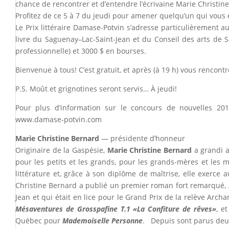
chance de rencontrer et d’entendre l’écrivaine Marie Christi
Profitez de ce 5 à 7 du jeudi pour amener quelqu’un qui vous 
Le Prix littéraire Damase-Potvin s’adresse particulièrement a
livre du Saguenay–Lac-Saint-Jean et du Conseil des arts de S
professionnelle) et 3000 $ en bourses.
Bienvenue à tous! C’est gratuit, et après (à 19 h) vous rencont
P.S. Moût et grignotines seront servis… À jeudi!
Pour plus d’information sur le concours de nouvelles 2017,
www.damase-potvin.com
Marie Christine Bernard
— présidente d’honneur
Originaire de la Gaspésie,
Marie Christine Bernard
a grandi a
pour les petits et les grands, pour les grands-mères et les mé
littérature et, grâce à son diplôme de maîtrise, elle exerce 
Christine Bernard a publié un premier roman fort remarqué,
Jean et qui était en lice pour le Grand Prix de la relève Arc
Mésaventures de Grosspafine T.1 «La Confiture de rêves»
, e
Québec pour
Mademoiselle Personne
. Depuis sont parus deu