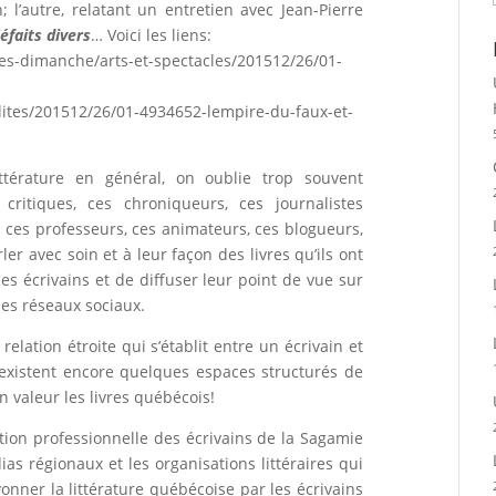
; l’autre, relatant un entretien avec Jean-Pierre
éfaits divers
… Voici les liens:
res-dimanche/arts-et-spectacles/201512/26/01-
lites/201512/26/01-4934652-lempire-du-faux-et-
ttérature en général, on oublie trop souvent
critiques, ces chroniqueurs, ces journalistes
es, ces professeurs, ces animateurs, ces blogueurs,
er avec soin et à leur façon des livres qu’ils ont
des écrivains et de diffuser leur point de vue sur
les réseaux sociaux.
relation étroite qui s’établit entre un écrivain et
qu’existent encore quelques espaces structurés de
en valeur les livres québécois!
ation professionnelle des écrivains de la Sagamie
as régionaux et les organisations littéraires qui
onner la littérature québécoise par les écrivains