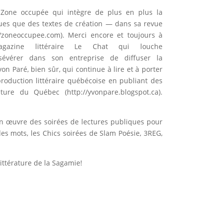
i Zone occupée qui intègre de plus en plus la
tiques que des textes de création — dans sa revue
//zoneoccupee.com
). Merci encore et toujours à
azine littéraire Le Chat qui louche
sévérer dans son entreprise de diffuser la
on Paré, bien sûr, qui continue à lire et à porter
production littéraire québécoise en publiant des
rature du Québec (
http://yvonpare.blogspot.ca
).
 en œuvre des soirées de lectures publiques pour
n des mots, les Chics soirées de Slam Poésie, 3REG,
ittérature de la Sagamie!