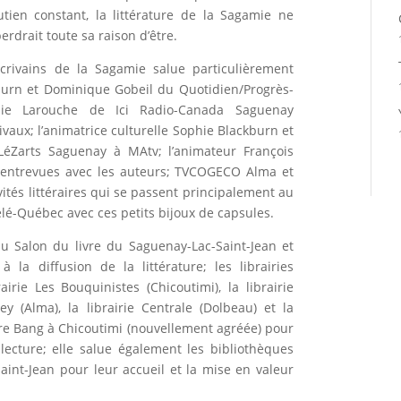
tien constant, la littérature de la Sagamie ne
perdrait toute sa raison d’être.
 écrivains de la Sagamie salue particulièrement
burn et Dominique Gobeil du Quotidien/Progrès-
Julie Larouche de Ici Radio-Canada Saguenay
vaux; l’animatrice culturelle Sophie Blackburn et
 LéZarts Saguenay à MAtv; l’animateur François
 entrevues avec les auteurs; TVCOGECO Alma et
vités littéraires qui se passent principalement au
Télé-Québec avec ces petits bijoux de capsules.
u Salon du livre du Saguenay-Lac-Saint-Jean et
la diffusion de la littérature; les librairies
irie Les Bouquinistes (Chicoutimi), la librairie
vey (Alma), la librairie Centrale (Dolbeau) et la
ntre Bang à Chicoutimi (nouvellement agréée) pour
 lecture; elle salue également les bibliothèques
aint-Jean pour leur accueil et la mise en valeur