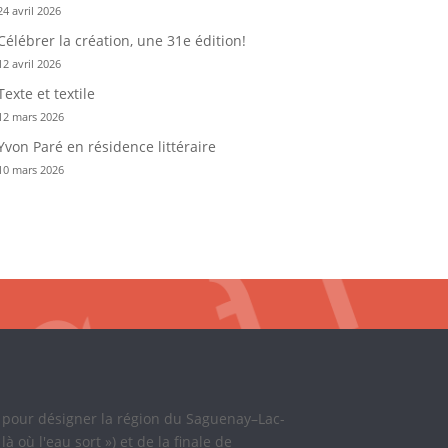
24 avril 2026
Célébrer la création, une 31e édition!
12 avril 2026
Texte et textile
12 mars 2026
Yvon Paré en résidence littéraire
10 mars 2026
i pour désigner la région du Saguenay–Lac-
où l'eau sort ») et de la finale de