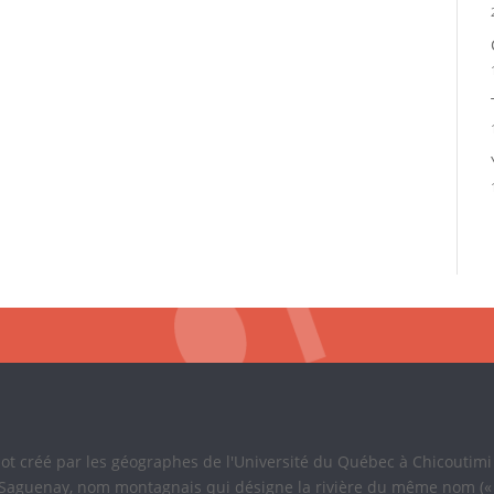
Mot créé par les géographes de l'Université du Québec à Chicoutim
 Saguenay, nom montagnais qui désigne la rivière du même nom (« là 