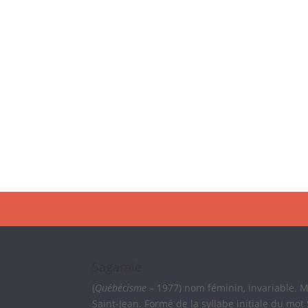
Sagamie
(
Québécisme
– 1977) nom féminin, invariable. 
Saint-Jean. Formé de la syllabe initiale du mot